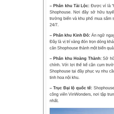
– Phân khu Tài Lộc:
Được ví là “
Shophouse. Nơi đây sở hữu tuyế
trường biển và khu phố mua sắm s
24/7.
– Phân khu Kinh Đô:
Án ngữ ngay
Đây là vị trí vàng đón trọn dòng kh
căn Shophouse thành một biển quản
– Phân khu Hoàng Thành
: Sở h
chính. Với lợi thế kế cận cụm trư
Shophouse tại đây phục vụ nhu cầu
tinh hoa nội khu.
– Trục Đại lộ quốc tế:
Shophouse 
công viên VinWonders, nơi tập trun
nhất.