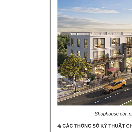
Shophouse của phâ
4/ CÁC THÔNG SỐ KỸ THUẬT C