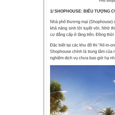
Phố shop
1/
SHOPHOUSE: BIỂU TƯỢNG CỦ
Nhà phố thương mại (Shophouse) đư
khả năng sinh lời tuyệt vời. Nhờ t
cư đẳng cấp ở tầng trên. Đồng thời k
Đặc biệt tại các khu đô thị “All-in-
Shophouse chính là trung tâm của 
nghiệm dịch vụ chưa bao giờ hạ nhi