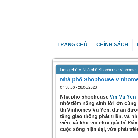
TRANG CHỦ
CHÍNH SÁCH
Trang chủ
»
Nhà phố Shophouse Vinhomes 
Nhà phố Shophouse Vinhomes
07:58:56 - 28/06/2023
Nhà phố shophouse
Vin Vũ Yên
nhờ tiềm năng sinh lời lớn cùng
thị Vinhomes Vũ Yên, dự án được
tầng giao thông phát triển, và n
viện, và khu vui chơi giải trí. 
cuộc sống hiện đại, vừa phát tri