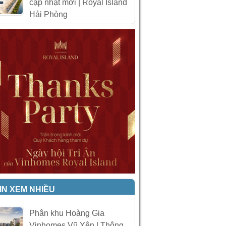
cập nhật mới | Royal Island
Hải Phòng
IN XEM NHIỀU
Phân khu Hoàng Gia
Vinhomes Vũ Yên | Thông