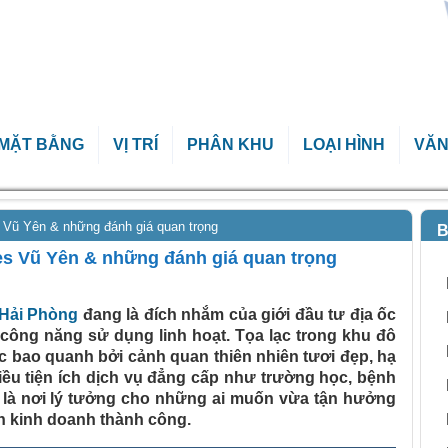
MẶT BẰNG
VỊ TRÍ
PHÂN KHU
LOẠI HÌNH
VĂN
Vũ Yên & những đánh giá quan trọng
B
 Vũ Yên & những đánh giá quan trọng
 Hải Phòng
đang là đích nhắm của giới đầu tư địa ốc
 công năng sử dụng linh hoạt. Tọa lạc trong khu đô
 bao quanh bởi cảnh quan thiên nhiên tươi đẹp, hạ
hiều tiện ích dịch vụ đẳng cấp như trường học, bệnh
Đây là nơi lý tưởng cho những ai muốn vừa tận hưởng
ển kinh doanh thành công.