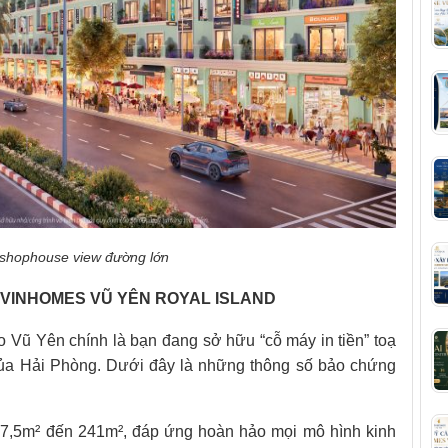
shophouse view đường lớn
VINHOMES VŨ YÊN ROYAL ISLAND
Vũ Yên chính là bạn đang sở hữu “cỗ máy in tiền” toạ
 của Hải Phòng. Dưới đây là những thông số bảo chứng
 67,5m² đến 241m², đáp ứng hoàn hảo mọi mô hình kinh