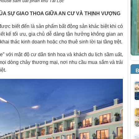
house sầm uất phân khu Tài Lộc
A SỰ GIAO THOA GIỮA AN CƯ VÀ THỊNH VƯỢNG
ợc biết đến là sản phẩm bất động sản khác biệt khi có
hiết kế tối ưu, gia chủ dễ dàng tận hưởng không gian an
hai thác kinh doanh hoặc cho thuê sinh lời tại tầng trệt.
one” với mật độ cư dân tinh hoa và khách du lịch sầm uất,
mọi dòng chảy thương mại, nơi nhu cầu mua sắm và trải
ệt.
B