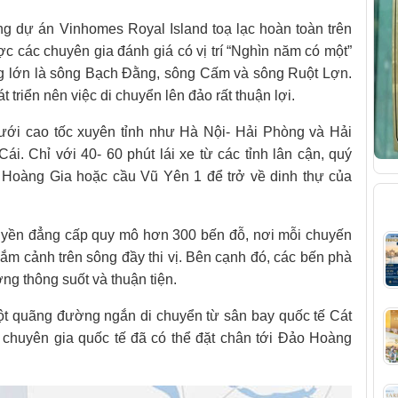
g dự án Vinhomes Royal Island toạ lạc hoàn toàn trên
 các chuyên gia đánh giá có vị trí “Nghìn năm có một”
g lớn là sông Bạch Đằng, sông Cấm và sông Ruột Lợn.
 triển nên việc di chuyển lên đảo rất thuận lợi.
ới cao tốc xuyên tỉnh như Hà Nội- Hải Phòng và Hải
. Chỉ với 40- 60 phút lái xe từ các tỉnh lân cận, quý
 Hoàng Gia hoặc cầu Vũ Yên 1 để trở về dinh thự của
B
yền đẳng cấp quy mô hơn 300 bến đỗ, nơi mỗi chuyến
ắm cảnh trên sông đầy thi vị. Bên cạnh đó, các bến phà
g thông suốt và thuận tiện.
ột quãng đường ngắn di chuyển từ sân bay quốc tế Cát
i chuyên gia quốc tế đã có thể đặt chân tới Đảo Hoàng