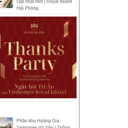
cập nhật mới | Royal Island
Hải Phòng
IN XEM NHIỀU
Phân khu Hoàng Gia
Vinhomes Vũ Yên | Thông