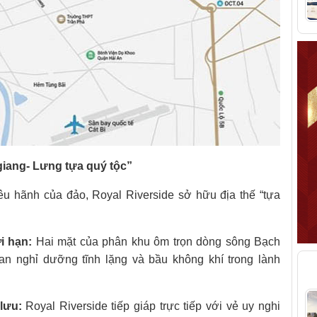
g giang- Lưng tựa quý tộc”
êu hãnh của đảo, Royal Riverside sở hữu địa thế “tựa
i hạn:
Hai mặt của phân khu ôm trọn dòng sông Bạch
an nghỉ dưỡng tĩnh lặng và bầu không khí trong lành
T
lưu:
Royal Riverside tiếp giáp trực tiếp với vẻ uy nghi