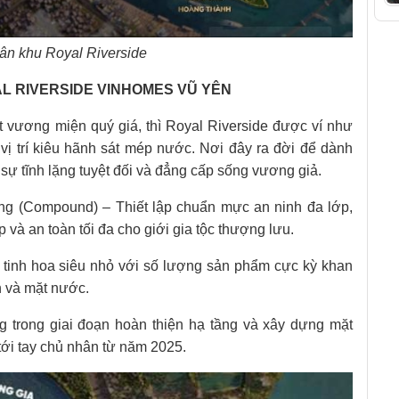
ân khu Royal Riverside
L RIVERSIDE VINHOMES VŨ YÊN
 vương miện quý giá, thì Royal Riverside được ví như
vị trí kiêu hãnh sát mép nước. Nơi đây ra đời để dành
sự tĩnh lặng tuyệt đối và đẳng cấp sống vương giả.
óng (Compound) – Thiết lập chuẩn mực an ninh đa lớp,
 và an toàn tối đa cho giới gia tộc thượng lưu.
tinh hoa siêu nhỏ với số lượng sản phẩm cực kỳ khan
n và mặt nước.
g trong giai đoạn hoàn thiện hạ tầng và xây dựng mặt
tới tay chủ nhân từ năm 2025.