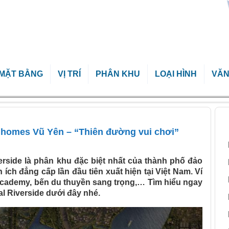
MẶT BẰNG
VỊ TRÍ
PHÂN KHU
LOẠI HÌNH
VĂN
homes Vũ Yên – “Thiên đường vui chơi”
B
nhomes Vũ Yên – “Thiên đường vui chơi”
verside là phân khu đặc biệt nhất của thành phố đảo
ích đẳng cấp lần đầu tiên xuất hiện tại Việt Nam. Ví
cademy, bến du thuyền sang trọng,… Tìm hiểu ngay
al Riverside dưới đây nhé.