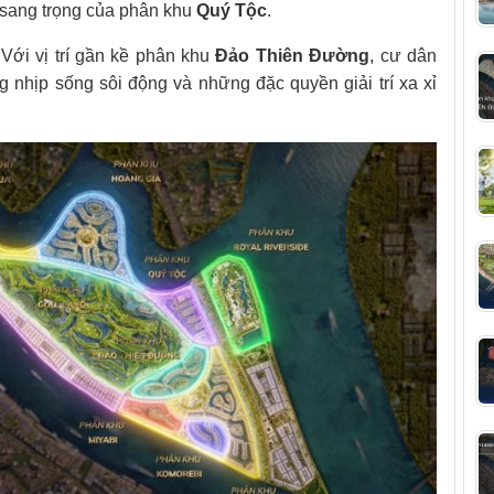
sang trọng của phân khu
Quý Tộc
.
Với vị trí gần kề phân khu
Đảo Thiên Đường
, cư dân
 nhịp sống sôi động và những đặc quyền giải trí xa xỉ