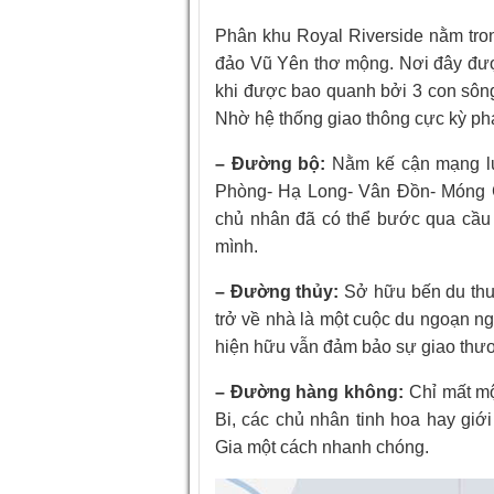
Phân khu Royal Riverside nằm tron
đảo Vũ Yên thơ mộng. Nơi đây được
khi được bao quanh bởi 3 con sôn
Nhờ hệ thống giao thông cực kỳ phát
– Đường bộ:
Nằm kế cận mạng lư
Phòng- Hạ Long- Vân Đồn- Móng Cái
chủ nhân đã có thể bước qua cầu
mình.
– Đường thủy:
Sở hữu bến du thu
trở về nhà là một cuộc du ngoạn ng
hiện hữu vẫn đảm bảo sự giao thươn
– Đường hàng không:
Chỉ mất m
Bi, các chủ nhân tinh hoa hay giớ
Gia một cách nhanh chóng.