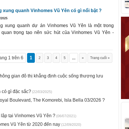
g xung quanh Vinhomes Vũ Yên có gì nổi bật ?
/2025
g xung quanh dự án Vinhomes Vũ Yên là một trong
 quan trọng tạo nên sức hút của Vinhomes Vũ Yên -
ang 1 trên 6
1
...
2
3
4
5
»
Trang cuối »
ông gian đô thị khẳng định cuộc sống thượng lưu
 có gì đặc sắc?
(22/03/2025)
oyal Boulevard, The Komorebi, Isla Bella 03/2026 ?
T
 lập tại Vinhomes Vũ Yên ?
(06/07/2021)
homes Vũ Yên từ 2020 đến nay
(12/09/2020)