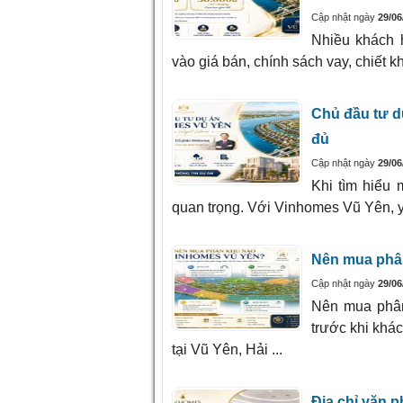
Cập nhật ngày
29/06
Nhiều khách 
vào giá bán, chính sách vay, chiết k
Chủ đầu tư d
đủ
Cập nhật ngày
29/06
Khi tìm hiểu 
quan trọng. Với Vinhomes Vũ Yên, yế
Nên mua phân
Cập nhật ngày
29/06
Nên mua phân
trước khi khá
tại Vũ Yên, Hải ...
Địa chỉ văn 