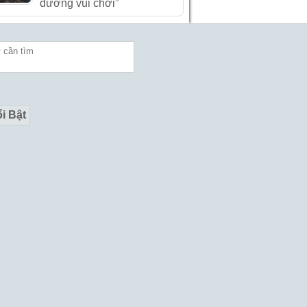
đường vui chơi”
i Bật