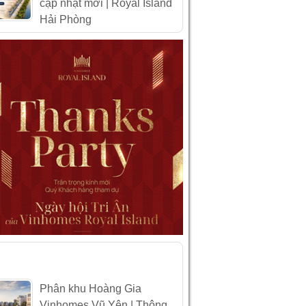
cập nhật mới | Royal Island
Hải Phòng
IN XEM NHIỀU
Phân khu Hoàng Gia
Vinhomes Vũ Yên | Thông