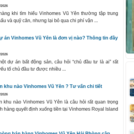
/2026
hàng khi tìm hiểu Vinhomes Vũ Yên thường tập trung
hấu và quỹ căn, nhưng lại bỏ qua chi phí vận ...
ự án Vinhomes Vũ Yên là đơn vị nào? Thông tin đầy
/2026
một dự án bất động sản, câu hỏi “chủ đầu tư là ai” rất
B
u tố chủ đầu tư được nhiều ...
 khu nào Vinhomes Vũ Yên ? Tư vấn chi tiết
/2026
 khu nào Vinhomes Vũ Yên là câu hỏi rất quan trọng
ch hàng quyết định xuống tiền tại Vinhomes Royal Island
phòng bán hàng Vinhomes Vũ Yên Hải Phòng cập