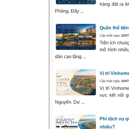
hàng đặt ra k
Phòng. Đây ...
Quần thể tiện
Cập nhật ngày
22/07
Tiện ích chun
mô hình nhiều
dân cao tầng ...
Vị trí Vinho
Cập nhật ngày
16/07
Vị trí Vinho
vực kết nối 
Nguyên. Dự ...
Phí dịch vụ 
nhiêu?