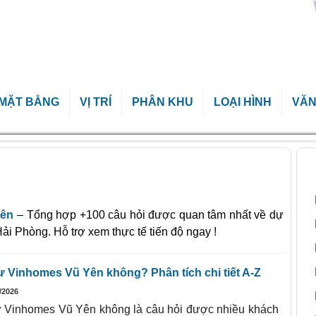
MẶT BẰNG
VỊ TRÍ
PHÂN KHU
LOẠI HÌNH
VĂN
B
Yên
– Tổng hợp +100 câu hỏi được quan tâm nhất về dự
ải Phòng. Hỗ trợ xem thực tế tiến độ ngay !
ư Vinhomes Vũ Yên không? Phân tích chi tiết A-Z
/2026
ư Vinhomes Vũ Yên không là câu hỏi được nhiều khách