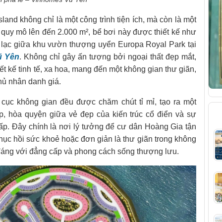
land không chỉ là một công trình tiện ích, mà còn là một
 quy mô lên đến 2.000 m², bể bơi này được thiết kế như
 lạc giữa khu vườn thượng uyển Europa Royal Park tại
ũ Yên
. Không chỉ gây ấn tượng bởi ngoại thất đẹp mắt,
ết kế tinh tế, xa hoa, mang đến một không gian thư giãn,
hủ nhân danh giá.
bố cục không gian đều được chăm chút tỉ mỉ, tạo ra một
B
p, hòa quyện giữa vẻ đẹp của kiến trúc cổ điển và sự
cấp. Đây chính là nơi lý tưởng để cư dân Hoàng Gia tận
hục hồi sức khoẻ hoặc đơn giản là thư giãn trong không
 đáng với đẳng cấp và phong cách sống thượng lưu.