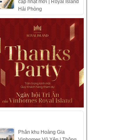
cập nhật mới | Royal Island
Hải Phòng
IN XEM NHIỀU
Phân khu Hoàng Gia
Vinhomes Vũ Yên | Thông