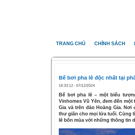
TRANG CHỦ
CHÍNH SÁCH
Trang chủ
»
Bể bơi pha lê độc nhất tại p
Bể bơi pha lê độc nhất tại 
16:33:12 - 07/12/2024
Bể bơi pha lê – một biểu tượn
Vinhomes Vũ Yên, đem đến một ti
Gia và trên đảo Hoàng Gia. Nơi
thư giãn cho mọi lứa tuổi. Cùng t
lê bốn mùa với những thông tin d