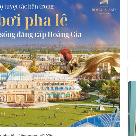
H
i pha lê – Vinhomes Vũ Yên