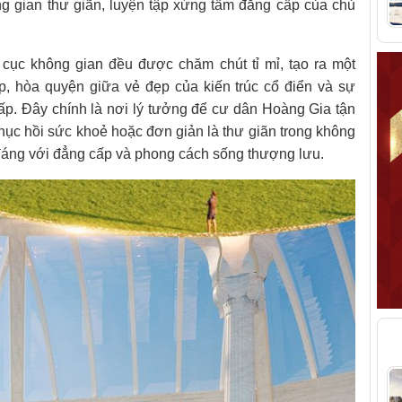
ng gian thư giãn, luyện tập xứng tầm đẳng cấp của chủ
bố cục không gian đều được chăm chút tỉ mỉ, tạo ra một
p, hòa quyện giữa vẻ đẹp của kiến trúc cổ điển và sự
cấp. Đây chính là nơi lý tưởng để cư dân Hoàng Gia tận
hục hồi sức khoẻ hoặc đơn giản là thư giãn trong không
 đáng với đẳng cấp và phong cách sống thượng lưu.
T