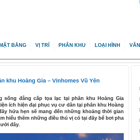
MẶT BẰNG
VỊ TRÍ
PHÂN KHU
LOẠI HÌNH
VĂN
hân khu Hoàng Gia – Vinhomes Vũ Yên
B
phân khu Hoàng Gia – Vinhomes Vũ Yên
g sống đẳng cấp tọa lạc tại phân khu Hoàng Gia
ện ích hiện đại phục vụ cư dân tại phân khu Hoàng
 đây hứa hẹn sẽ mang đến những khoảng thời gian
ìm hiểu thêm những điều thú vị có tại đây bể bơi pha
ưới đây.