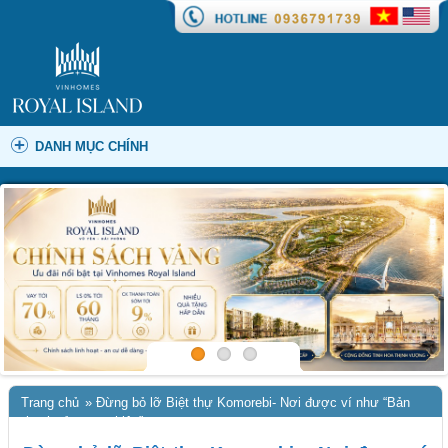
DANH MỤC CHÍNH
Trang chủ
»
Đừng bỏ lỡ Biệt thự Komorebi- Nơi được ví như “Bản
giao hưởng an nhiên”