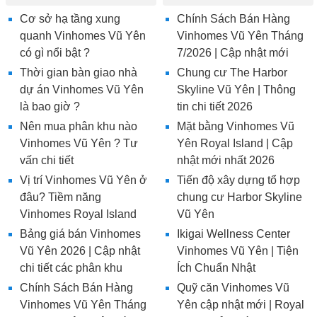
Cơ sở hạ tầng xung
Chính Sách Bán Hàng
quanh Vinhomes Vũ Yên
Vinhomes Vũ Yên Tháng
có gì nổi bật ?
7/2026 | Cập nhật mới
Thời gian bàn giao nhà
Chung cư The Harbor
dự án Vinhomes Vũ Yên
Skyline Vũ Yên | Thông
là bao giờ ?
tin chi tiết 2026
Nên mua phân khu nào
Mặt bằng Vinhomes Vũ
Vinhomes Vũ Yên ? Tư
Yên Royal Island | Cập
vấn chi tiết
nhật mới nhất 2026
Vị trí Vinhomes Vũ Yên ở
Tiến độ xây dựng tổ hợp
đâu? Tiềm năng
chung cư Harbor Skyline
Vinhomes Royal Island
Vũ Yên
Bảng giá bán Vinhomes
Ikigai Wellness Center
Vũ Yên 2026 | Cập nhật
Vinhomes Vũ Yên | Tiện
chi tiết các phân khu
Ích Chuẩn Nhật
Chính Sách Bán Hàng
Quỹ căn Vinhomes Vũ
Vinhomes Vũ Yên Tháng
Yên cập nhật mới | Royal