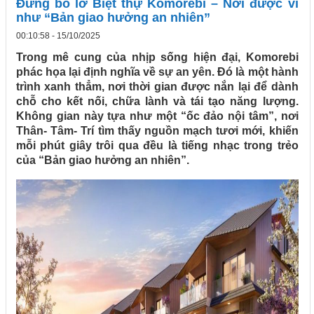
Đừng bỏ lỡ Biệt thự Komorebi – Nơi được ví
như “Bản giao hưởng an nhiên”
00:10:58 - 15/10/2025
Trong mê cung của nhịp sống hiện đại, Komorebi
phác họa lại định nghĩa về sự an yên. Đó là một hành
trình xanh thẳm, nơi thời gian được nắn lại để dành
chỗ cho kết nối, chữa lành và tái tạo năng lượng.
Không gian này tựa như một “ốc đảo nội tâm”, nơi
Thân- Tâm- Trí tìm thấy nguồn mạch tươi mới, khiến
mỗi phút giây trôi qua đều là tiếng nhạc trong trẻo
của “Bản giao hưởng an nhiên”.