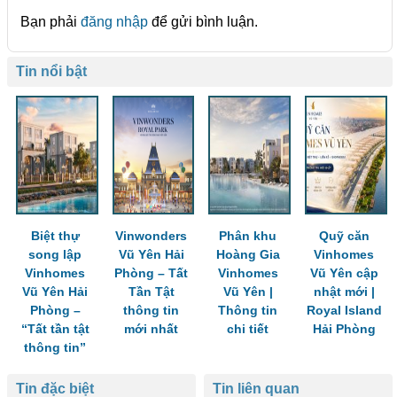
Bạn phải
đăng nhập
để gửi bình luận.
Tin nổi bật
Biệt thự
Vinwonders
Phân khu
Quỹ căn
song lập
Vũ Yên Hải
Hoàng Gia
Vinhomes
Vinhomes
Phòng – Tất
Vinhomes
Vũ Yên cập
Vũ Yên Hải
Tần Tật
Vũ Yên |
nhật mới |
Phòng –
thông tin
Thông tin
Royal Island
“Tất tần tật
mới nhất
chi tiết
Hải Phòng
thông tin”
Tin đặc biệt
Tin liên quan