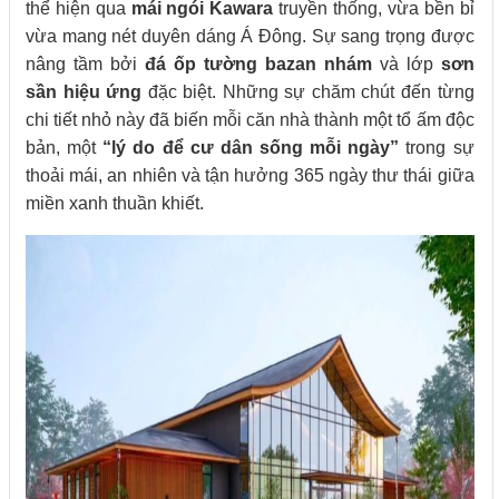
thể hiện qua
mái ngói Kawara
truyền thống, vừa bền bỉ
vừa mang nét duyên dáng Á Đông. Sự sang trọng được
nâng tầm bởi
đá ốp tường bazan nhám
và lớp
sơn
sần hiệu ứng
đặc biệt. Những sự chăm chút đến từng
chi tiết nhỏ này đã biến mỗi căn nhà thành một tổ ấm độc
bản, một
“lý do để cư dân sống mỗi ngày”
trong sự
thoải mái, an nhiên và tận hưởng 365 ngày thư thái giữa
miền xanh thuần khiết.