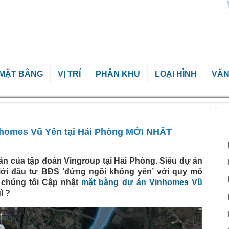
MẶT BẰNG
VỊ TRÍ
PHÂN KHU
LOẠI HÌNH
VĂN
homes Vũ Yên tại Hải Phòng MỚI NHẤT
B
nhomes Vũ Yên tại Hải Phòng MỚI NHẤT
n của tập đoàn Vingroup tại Hải Phòng. Siêu dự án
ới đầu tư BĐS ‘đứng ngồi không yên’ với quy mô
 chúng tôi Cập nhật
mặt bằng dự án Vinhomes Vũ
ì ?