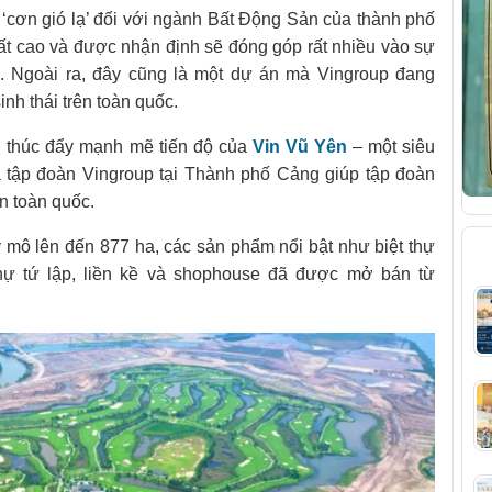
cơn gió lạ’ đối với ngành Bất Động Sản của thành phố
t cao và được nhận định sẽ đóng góp rất nhiều vào sự
ố. Ngoài ra, đây cũng là một dự án mà Vingroup đang
inh thái trên toàn quốc.
g thúc đẩy mạnh mẽ tiến độ của
Vin Vũ Yên
– một siêu
a tập đoàn Vingroup tại Thành phố Cảng giúp tập đoàn
ên toàn quốc.
mô lên đến 877 ha, các sản phẩm nổi bật như biệt thự
B
 thự tứ lập, liền kề và shophouse đã được mở bán từ