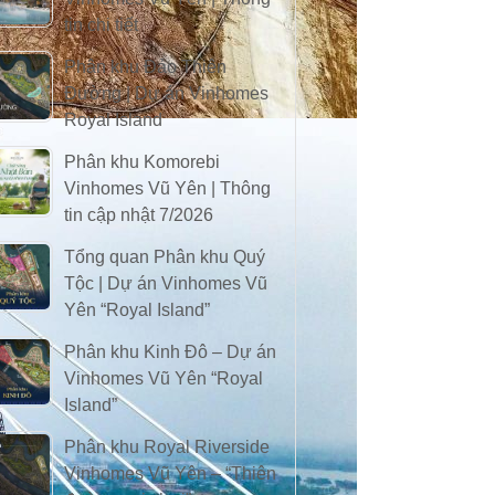
tin chi tiết
Phân khu Đảo Thiên
Đường | Dự án Vinhomes
Royal Island
Phân khu Komorebi
Vinhomes Vũ Yên | Thông
tin cập nhật 7/2026
Tổng quan Phân khu Quý
Tộc | Dự án Vinhomes Vũ
Yên “Royal Island”
Phân khu Kinh Đô – Dự án
Vinhomes Vũ Yên “Royal
Island”
Phân khu Royal Riverside
Vinhomes Vũ Yên – “Thiên