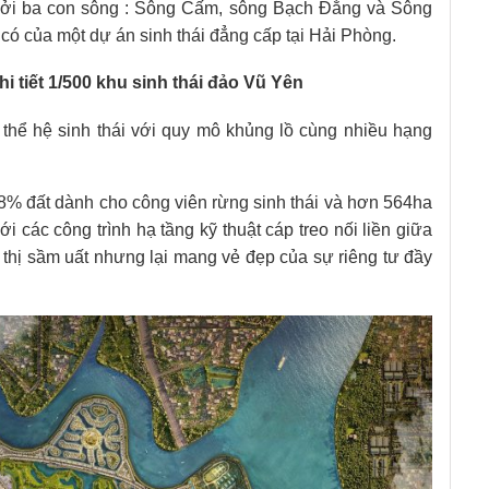
ởi ba con sông : Sông Cấm, sông Bạch Đằng và Sông
m có của một dự án sinh thái đẳng cấp tại Hải Phòng.
i tiết 1/500 khu sinh thái đảo Vũ Yên
hể hệ sinh thái với quy mô khủng lồ cùng nhiều hạng
,8% đất dành cho công viên rừng sinh thái và hơn 564ha
ới các công trình hạ tầng kỹ thuật cáp treo nối liền giữa
ô thị sầm uất nhưng lại mang vẻ đẹp của sự riêng tư đầy