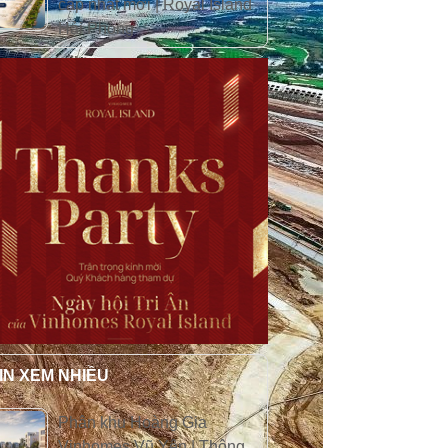
cập nhật mới | Royal Island
Hải Phòng
IN XEM NHIỀU
Phân khu Hoàng Gia
Vinhomes Vũ Yên | Thông