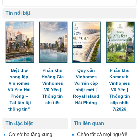
Tin nổi bật
Biệt thự
Phân khu
Quỹ căn
Phân khu
song lập
Hoàng Gia
Vinhomes
Komorebi
Vinhomes
Vinhomes
Vũ Yên cập
Vinhomes
Vũ Yên Hải
Vũ Yên |
nhật mới |
Vũ Yên |
Phòng –
Thông tin
Royal Island
Thông tin
“Tất tần tật
chi tiết
Hải Phòng
cập nhật
thông tin”
7/2026
Tin đặc biệt
Tin liên quan
Cơ sở hạ tầng xung
Chào tất cả mọi người!