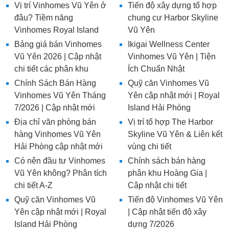
Vị trí Vinhomes Vũ Yên ở
Tiến độ xây dựng tổ hợp
đâu? Tiềm năng
chung cư Harbor Skyline
Vinhomes Royal Island
Vũ Yên
Bảng giá bán Vinhomes
Ikigai Wellness Center
Vũ Yên 2026 | Cập nhật
Vinhomes Vũ Yên | Tiện
chi tiết các phân khu
Ích Chuẩn Nhật
Chính Sách Bán Hàng
Quỹ căn Vinhomes Vũ
Vinhomes Vũ Yên Tháng
Yên cập nhật mới | Royal
7/2026 | Cập nhật mới
Island Hải Phòng
Địa chỉ văn phòng bán
Vị trí tổ hợp The Harbor
hàng Vinhomes Vũ Yên
Skyline Vũ Yên & Liên kết
Hải Phòng cập nhật mới
vùng chi tiết
Có nên đầu tư Vinhomes
Chính sách bán hàng
Vũ Yên không? Phân tích
phân khu Hoàng Gia |
chi tiết A-Z
Cập nhật chi tiết
Quỹ căn Vinhomes Vũ
Tiến độ Vinhomes Vũ Yên
Yên cập nhật mới | Royal
| Cập nhật tiến độ xây
Island Hải Phòng
dựng 7/2026