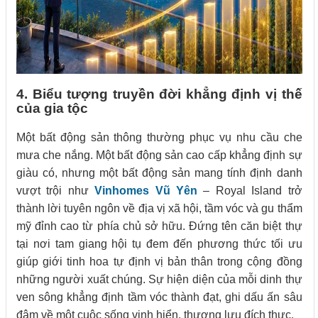
4. Biểu tượng truyền đời khẳng định vị thế
của gia tộc
Một bất động sản thông thường phục vụ nhu cầu che
mưa che nắng. Một bất động sản cao cấp khẳng định sự
giàu có, nhưng một bất động sản mang tính định danh
vượt trội như
Vinhomes Vũ Yên
– Royal Island trở
thành lời tuyên ngôn về địa vị xã hội, tầm vóc và gu thẩm
mỹ đỉnh cao từ phía chủ sở hữu. Đứng tên căn biệt thự
tại nơi tam giang hội tụ đem đến phương thức tối ưu
giúp giới tinh hoa tự định vị bản thân trong cộng đồng
những người xuất chúng. Sự hiện diện của mỗi dinh thự
ven sông khẳng định tầm vóc thành đạt, ghi dấu ấn sâu
đậm về một cuộc sống vinh hiển, thượng lưu đích thực.