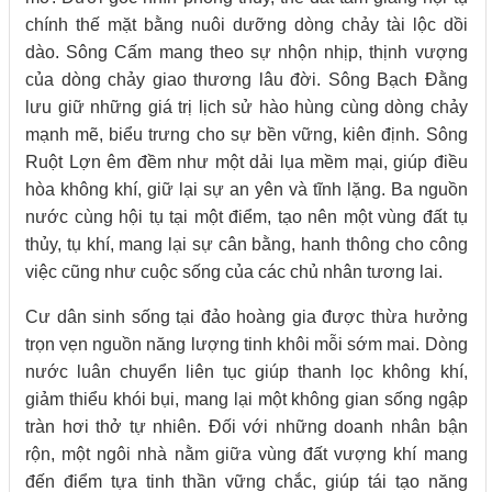
chính thế mặt bằng nuôi dưỡng dòng chảy tài lộc dồi
dào. Sông Cấm mang theo sự nhộn nhịp, thịnh vượng
của dòng chảy giao thương lâu đời. Sông Bạch Đằng
lưu giữ những giá trị lịch sử hào hùng cùng dòng chảy
mạnh mẽ, biểu trưng cho sự bền vững, kiên định. Sông
Ruột Lợn êm đềm như một dải lụa mềm mại, giúp điều
hòa không khí, giữ lại sự an yên và tĩnh lặng. Ba nguồn
nước cùng hội tụ tại một điểm, tạo nên một vùng đất tụ
thủy, tụ khí, mang lại sự cân bằng, hanh thông cho công
việc cũng như cuộc sống của các chủ nhân tương lai.
Cư dân sinh sống tại đảo hoàng gia được thừa hưởng
trọn vẹn nguồn năng lượng tinh khôi mỗi sớm mai. Dòng
nước luân chuyển liên tục giúp thanh lọc không khí,
giảm thiểu khói bụi, mang lại một không gian sống ngập
tràn hơi thở tự nhiên. Đối với những doanh nhân bận
rộn, một ngôi nhà nằm giữa vùng đất vượng khí mang
đến điểm tựa tinh thần vững chắc, giúp tái tạo năng