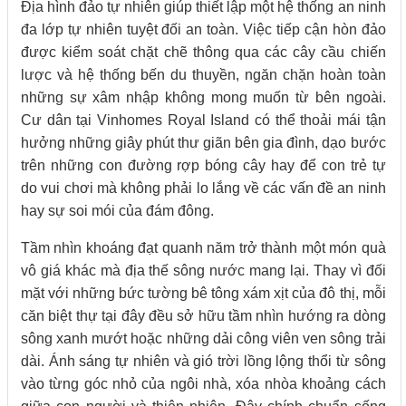
Địa hình đảo tự nhiên giúp thiết lập một hệ thống an ninh
đa lớp tự nhiên tuyệt đối an toàn. Việc tiếp cận hòn đảo
được kiểm soát chặt chẽ thông qua các cây cầu chiến
lược và hệ thống bến du thuyền, ngăn chặn hoàn toàn
những sự xâm nhập không mong muốn từ bên ngoài.
Cư dân tại Vinhomes Royal Island có thể thoải mái tận
hưởng những giây phút thư giãn bên gia đình, dạo bước
trên những con đường rợp bóng cây hay để con trẻ tự
do vui chơi mà không phải lo lắng về các vấn đề an ninh
hay sự soi mói của đám đông.
Tầm nhìn khoáng đạt quanh năm trở thành một món quà
vô giá khác mà địa thế sông nước mang lại. Thay vì đối
mặt với những bức tường bê tông xám xịt của đô thị, mỗi
căn biệt thự tại đây đều sở hữu tầm nhìn hướng ra dòng
sông xanh mướt hoặc những dải công viên ven sông trải
dài. Ánh sáng tự nhiên và gió trời lồng lộng thổi từ sông
vào từng góc nhỏ của ngôi nhà, xóa nhòa khoảng cách