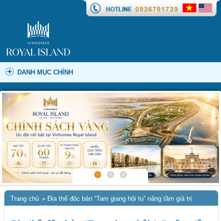
DANH MỤC CHÍNH
Trang chủ
»
Địa thế độc bản “Tam giang hội tụ” nâng tầm giá trị
Vinhomes Vũ Yên