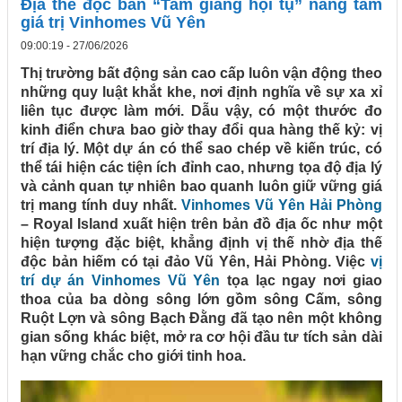
Địa thế độc bản “Tam giang hội tụ” nâng tầm
giá trị Vinhomes Vũ Yên
09:00:19 - 27/06/2026
Thị trường bất động sản cao cấp luôn vận động theo
những quy luật khắt khe, nơi định nghĩa về sự xa xỉ
liên tục được làm mới. Dẫu vậy, có một thước đo
kinh điển chưa bao giờ thay đổi qua hàng thế kỷ: vị
trí địa lý. Một dự án có thể sao chép về kiến trúc, có
thể tái hiện các tiện ích đỉnh cao, nhưng tọa độ địa lý
và cảnh quan tự nhiên bao quanh luôn giữ vững giá
trị mang tính duy nhất.
Vinhomes Vũ Yên Hải Phòng
– Royal Island xuất hiện trên bản đồ địa ốc như một
hiện tượng đặc biệt, khẳng định vị thế nhờ địa thế
độc bản hiếm có tại đảo Vũ Yên, Hải Phòng. Việc
vị
trí dự án Vinhomes Vũ Yên
tọa lạc ngay nơi giao
thoa của ba dòng sông lớn gồm sông Cấm, sông
Ruột Lợn và sông Bạch Đằng đã tạo nên một không
gian sống khác biệt, mở ra cơ hội đầu tư tích sản dài
hạn vững chắc cho giới tinh hoa.