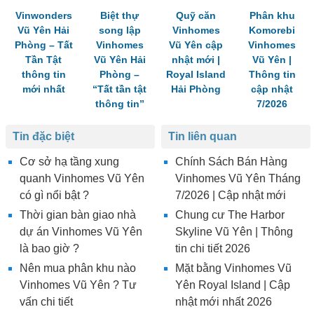
Vinwonders
Biệt thự
Quỹ căn
Phân khu
Vũ Yên Hải
song lập
Vinhomes
Komorebi
Phòng – Tất
Vinhomes
Vũ Yên cập
Vinhomes
Tần Tật
Vũ Yên Hải
nhật mới |
Vũ Yên |
thông tin
Phòng –
Royal Island
Thông tin
mới nhất
“Tất tần tật
Hải Phòng
cập nhật
thông tin”
7/2026
Tin đặc biệt
Tin liên quan
Cơ sở hạ tầng xung
Chính Sách Bán Hàng
quanh Vinhomes Vũ Yên
Vinhomes Vũ Yên Tháng
có gì nổi bật ?
7/2026 | Cập nhật mới
Thời gian bàn giao nhà
Chung cư The Harbor
dự án Vinhomes Vũ Yên
Skyline Vũ Yên | Thông
là bao giờ ?
tin chi tiết 2026
Nên mua phân khu nào
Mặt bằng Vinhomes Vũ
Vinhomes Vũ Yên ? Tư
Yên Royal Island | Cập
vấn chi tiết
nhật mới nhất 2026