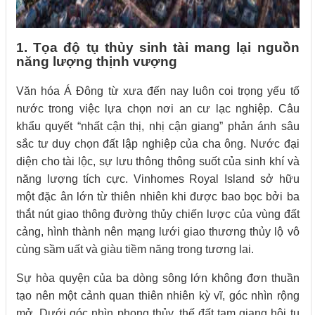
1. Tọa độ tụ thủy sinh tài mang lại nguồn
năng lượng thịnh vượng
Văn hóa Á Đông từ xưa đến nay luôn coi trọng yếu tố
nước trong việc lựa chọn nơi an cư lạc nghiệp. Câu
khẩu quyết “nhất cận thị, nhị cận giang” phản ánh sâu
sắc tư duy chọn đất lập nghiệp của cha ông. Nước đại
diện cho tài lộc, sự lưu thông thông suốt của sinh khí và
năng lượng tích cực. Vinhomes Royal Island sở hữu
một đặc ân lớn từ thiên nhiên khi được bao bọc bởi ba
thắt nút giao thông đường thủy chiến lược của vùng đất
cảng, hình thành nên mạng lưới giao thương thủy lộ vô
cùng sầm uất và giàu tiềm năng trong tương lai.
Sự hòa quyện của ba dòng sông lớn không đơn thuần
tạo nên một cảnh quan thiên nhiên kỳ vĩ, góc nhìn rộng
mở. Dưới góc nhìn phong thủy, thế đất tam giang hội tụ