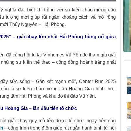
ý nghĩa đặc biệt khi trùng với sự kiện chào mừng cầu
ểu tượng mới giúp rút ngắn khoảng cách và mở rộng
hị mới Thủy Nguyên – Hải Phòng.
25” – giải chạy lớn nhất Hải Phòng bùng nổ giữa
ên đã cùng hội tụ tại Vinhomes Vũ Yên để tham gia giải
 những sự kiện thể thao – cộng đồng hoành tráng nhất
B
 đầy sức sống – Gắn kết mạnh mẽ”, Center Run 2025
à còn là sự kiện chào mừng cầu Hoàng Gia chính thức
 trung tâm Hải Phòng và khu đô thị đảo Vũ Yên.
 Hoàng Gia – lần đầu tiên tổ chức
, một giải chạy quy mô lớn được tổ chức ngay trên cầu
ên
– công trình trọng điểm giúp rút ngắn hành trình từ nội