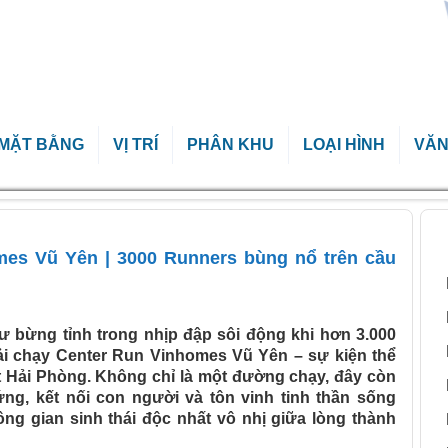
MẶT BẰNG
VỊ TRÍ
PHÂN KHU
LOẠI HÌNH
VĂN
s Vũ Yên | 3000 Runners bùng nổ trên cầu Hoàng Gia
B
mes Vũ Yên | 3000 Runners bùng nổ trên cầu
ư bừng tỉnh trong nhịp đập sôi động khi hơn 3.000
iải chạy Center Run Vinhomes Vũ Yên – sự kiện thể
 Hải Phòng. Không chỉ là một đường chạy, đây còn
ứng, kết nối con người và tôn vinh tinh thần sống
ng gian sinh thái độc nhất vô nhị giữa lòng thành