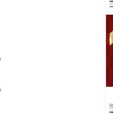
g
ý
T