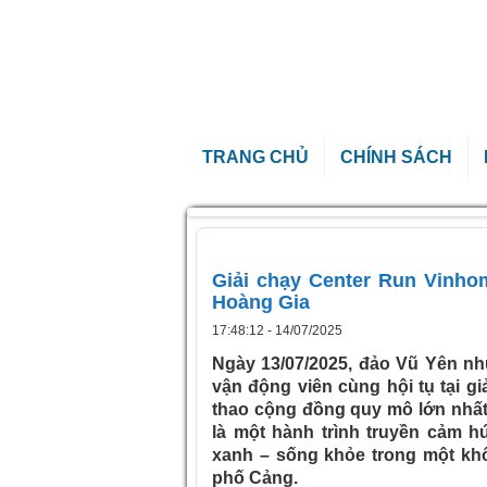
TRANG CHỦ
CHÍNH SÁCH
Trang chủ
»
Giải chạy Center Run Vinhome
Giải chạy Center Run Vinho
Hoàng Gia
17:48:12 - 14/07/2025
Ngày 13/07/2025, đảo Vũ Yên nh
vận động viên cùng hội tụ tại g
thao cộng đồng quy mô lớn nhất
là một hành trình truyền cảm h
xanh – sống khỏe trong một khô
phố Cảng.