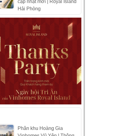
cập nhật mới | Royal Island
Hải Phòng
IN XEM NHIỀU
Phân khu Hoàng Gia
Vinhomes Vũ Yên | Thông