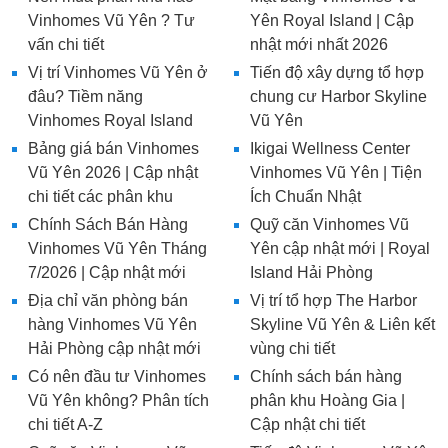
Vinhomes Vũ Yên ? Tư
Yên Royal Island | Cập
vấn chi tiết
nhật mới nhất 2026
Vị trí Vinhomes Vũ Yên ở
Tiến độ xây dựng tổ hợp
đâu? Tiềm năng
chung cư Harbor Skyline
Vinhomes Royal Island
Vũ Yên
Bảng giá bán Vinhomes
Ikigai Wellness Center
Vũ Yên 2026 | Cập nhật
Vinhomes Vũ Yên | Tiện
chi tiết các phân khu
Ích Chuẩn Nhật
Chính Sách Bán Hàng
Quỹ căn Vinhomes Vũ
Vinhomes Vũ Yên Tháng
Yên cập nhật mới | Royal
7/2026 | Cập nhật mới
Island Hải Phòng
Địa chỉ văn phòng bán
Vị trí tổ hợp The Harbor
hàng Vinhomes Vũ Yên
Skyline Vũ Yên & Liên kết
Hải Phòng cập nhật mới
vùng chi tiết
Có nên đầu tư Vinhomes
Chính sách bán hàng
Vũ Yên không? Phân tích
phân khu Hoàng Gia |
chi tiết A-Z
Cập nhật chi tiết