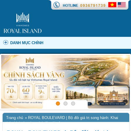
DANH MỤC CHÍNH
Trang chủ
»
ROYAL BOULEVARD | Bộ đôi giá trị song hành: Khai
thác kinh doanh & tích lũy tài sản