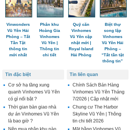
Vinwonders
Phân khu
Quỹ căn
Biệt thự
Vũ Yên Hải
Hoàng Gia
Vinhomes
song lập
Phòng – Tất
Vinhomes
Vũ Yên cập
Vinhomes
Tần Tật
Vũ Yên |
nhật mới |
Vũ Yên Hải
thông tin
Thông tin
Royal Island
Phòng –
mới nhất
chi tiết
Hải Phòng
“Tất tần tật
thông tin”
Tin đặc biệt
Tin liên quan
Cơ sở hạ tầng xung
Chính Sách Bán Hàng
quanh Vinhomes Vũ Yên
Vinhomes Vũ Yên Tháng
có gì nổi bật ?
7/2026 | Cập nhật mới
Thời gian bàn giao nhà
Chung cư The Harbor
dự án Vinhomes Vũ Yên
Skyline Vũ Yên | Thông
là bao giờ ?
tin chi tiết 2026
Nên mua phân khu nào
Mặt bằng Vinhomes Vũ