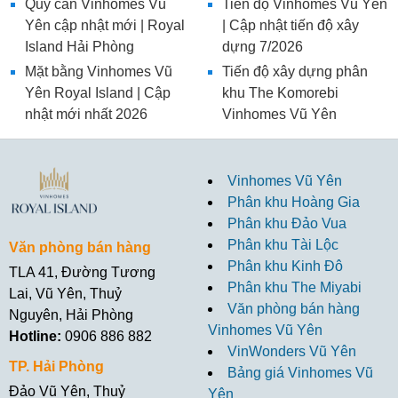
Quỹ căn Vinhomes Vũ
Tiến độ Vinhomes Vũ Yên
Yên cập nhật mới | Royal
| Cập nhật tiến độ xây
Island Hải Phòng
dựng 7/2026
Mặt bằng Vinhomes Vũ
Tiến độ xây dựng phân
Yên Royal Island | Cập
khu The Komorebi
nhật mới nhất 2026
Vinhomes Vũ Yên
Vinhomes Vũ Yên
Phân khu Hoàng Gia
Phân khu Đảo Vua
Phân khu Tài Lộc
Văn phòng bán hàng
Phân khu Kinh Đô
TLA 41, Đường Tương
Phân khu The Miyabi
Lai, Vũ Yên, Thuỷ
Văn phòng bán hàng
Nguyên, Hải Phòng
Vinhomes Vũ Yên
Hotline:
0906 886 882
VinWonders Vũ Yên
TP. Hải Phòng
Bảng giá Vinhomes Vũ
Đảo Vũ Yên, Thuỷ
Yên