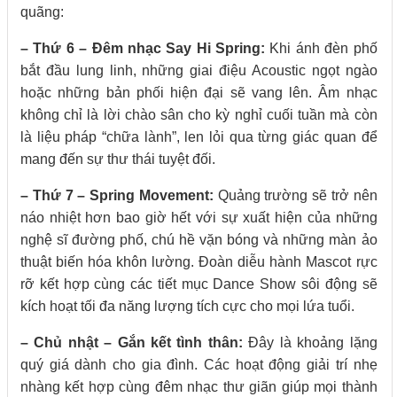
quãng:
– Thứ 6 – Đêm nhạc Say Hi Spring:
Khi ánh đèn phố
bắt đầu lung linh, những giai điệu Acoustic ngọt ngào
hoặc những bản phối hiện đại sẽ vang lên. Âm nhạc
không chỉ là lời chào sân cho kỳ nghỉ cuối tuần mà còn
là liệu pháp “chữa lành”, len lỏi qua từng giác quan để
mang đến sự thư thái tuyệt đối.
– Thứ 7 – Spring Movement:
Quảng trường sẽ trở nên
náo nhiệt hơn bao giờ hết với sự xuất hiện của những
nghệ sĩ đường phố, chú hề vặn bóng và những màn ảo
thuật biến hóa khôn lường. Đoàn diễu hành Mascot rực
rỡ kết hợp cùng các tiết mục Dance Show sôi động sẽ
kích hoạt tối đa năng lượng tích cực cho mọi lứa tuổi.
– Chủ nhật – Gắn kết tình thân:
Đây là khoảng lặng
quý giá dành cho gia đình. Các hoạt động giải trí nhẹ
nhàng kết hợp cùng đêm nhạc thư giãn giúp mọi thành