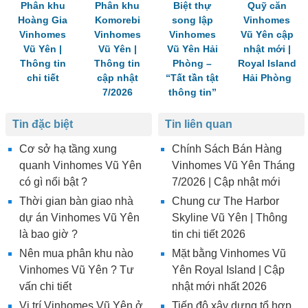
Phân khu
Phân khu
Biệt thự
Quỹ căn
Hoàng Gia
Komorebi
song lập
Vinhomes
Vinhomes
Vinhomes
Vinhomes
Vũ Yên cập
Vũ Yên |
Vũ Yên |
Vũ Yên Hải
nhật mới |
Thông tin
Thông tin
Phòng –
Royal Island
chi tiết
cập nhật
“Tất tần tật
Hải Phòng
7/2026
thông tin”
Tin đặc biệt
Tin liên quan
Cơ sở hạ tầng xung
Chính Sách Bán Hàng
quanh Vinhomes Vũ Yên
Vinhomes Vũ Yên Tháng
có gì nổi bật ?
7/2026 | Cập nhật mới
Thời gian bàn giao nhà
Chung cư The Harbor
dự án Vinhomes Vũ Yên
Skyline Vũ Yên | Thông
là bao giờ ?
tin chi tiết 2026
Nên mua phân khu nào
Mặt bằng Vinhomes Vũ
Vinhomes Vũ Yên ? Tư
Yên Royal Island | Cập
vấn chi tiết
nhật mới nhất 2026
Vị trí Vinhomes Vũ Yên ở
Tiến độ xây dựng tổ hợp