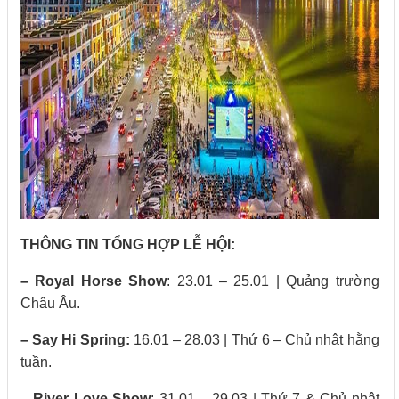
THÔNG TIN TỔNG HỢP LỄ HỘI:
– Royal Horse Show
: 23.01 – 25.01 | Quảng trường
Châu Âu.
– Say Hi Spring:
16.01 – 28.03 | Thứ 6 – Chủ nhật hằng
tuần.
– River Love Show
: 31.01 – 29.03 | Thứ 7 & Chủ nhật