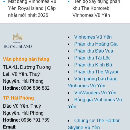
Mặt bằng Vinhomes Vũ
Tiến độ xây dựng phân
Yên Royal Island | Cập
khu The Komorebi
nhật mới nhất 2026
Vinhomes Vũ Yên
Vinhomes Vũ Yên
Phân khu Hoàng Gia
Phân khu Đảo Vua
Phân khu Tài Lộc
Văn phòng bán hàng
Phân khu Kinh Đô
TLA 41, Đường Tương
Phân khu The Miyabi
Lai, Vũ Yên, Thuỷ
Văn phòng bán hàng
Nguyên, Hải Phòng
Vinhomes Vũ Yên
Hotline:
0906 886 882
VinWonders Vũ Yên
TP. Hải Phòng
Bảng giá Vinhomes Vũ
Đảo Vũ Yên, Thuỷ
Yên
Nguyên, Hải Phòng
Hotline:
0936 791 739
Chung cư The Harbor
Email:
Skyline Vũ Yên