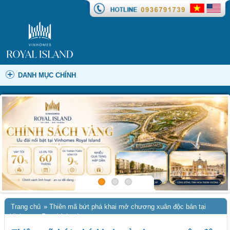
DANH MỤC CHÍNH
Trang chủ
»
Thiên mã bứt phá khai mở chương xuân độc bản tại
Vinhomes Royal Island