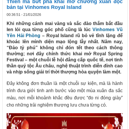
Thiên mã bứt phá khai mở chương xuân độc
bản tại Vinhomes Royal Island
00:36:51 - 21/01/2026
Khi những cánh mai vàng và sắc đào thắm bắt đầu
len lỏi qua từng góc phố cũng là lúc
Vinhomes Vũ
Yên Hải Phòng
– Royal Island rũ bỏ vẻ tĩnh lặng để
khoác lên mình diện mạo lộng lẫy nhất. Năm nay,
“Đảo tỷ phú” không chỉ đón tết theo cách thông
thường; nơi đây chính thức khai mở Royal Spring
Festival – một chuỗi lễ hội đẳng cấp quốc tế, nơi tinh
thần quý tộc Âu châu, nghệ thuật trình diễn đỉnh cao
và nhịp sống giải trí thời thượng hòa quyện làm một.
Đây không đơn thuần là một chuỗi sự kiện, mà là hành
trình đưa giới tinh anh bước vào một mùa xuân đa sắc
màu, nơi mỗi khoảnh khắc đều được “đo ni đóng giày”
cho những trải nghiệm thượng lưu chưa từng có.