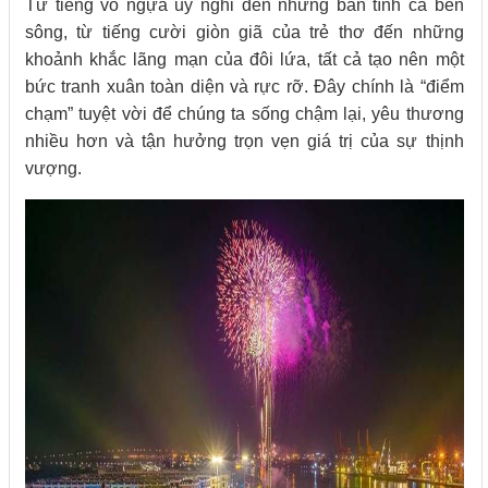
Từ tiếng vó ngựa uy nghi đến những bản tình ca bên
sông, từ tiếng cười giòn giã của trẻ thơ đến những
khoảnh khắc lãng mạn của đôi lứa, tất cả tạo nên một
bức tranh xuân toàn diện và rực rỡ. Đây chính là “điểm
chạm” tuyệt vời để chúng ta sống chậm lại, yêu thương
nhiều hơn và tận hưởng trọn vẹn giá trị của sự thịnh
vượng.