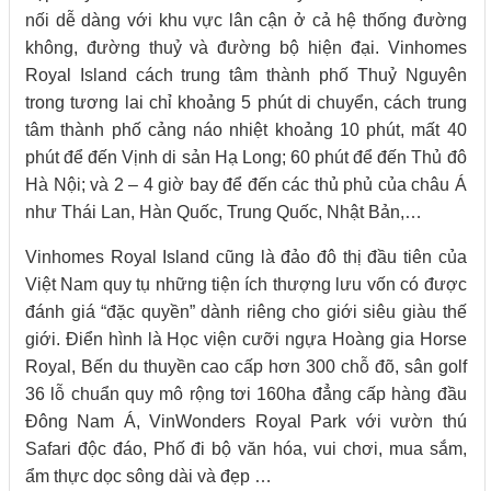
nối dễ dàng với khu vực lân cận ở cả hệ thống đường
không, đường thuỷ và đường bộ hiện đại. Vinhomes
Royal Island cách trung tâm thành phố Thuỷ Nguyên
trong tương lai chỉ khoảng 5 phút di chuyển, cách trung
tâm thành phố cảng náo nhiệt khoảng 10 phút, mất 40
phút để đến Vịnh di sản Hạ Long; 60 phút để đến Thủ đô
Hà Nội; và 2 – 4 giờ bay để đến các thủ phủ của châu Á
như Thái Lan, Hàn Quốc, Trung Quốc, Nhật Bản,…
Vinhomes Royal Island cũng là đảo đô thị đầu tiên của
Việt Nam quy tụ những tiện ích thượng lưu vốn có được
đánh giá “đặc quyền” dành riêng cho giới siêu giàu thế
giới. Điển hình là Học viện cưỡi ngựa Hoàng gia Horse
Royal, Bến du thuyền cao cấp hơn 300 chỗ đõ, sân golf
36 lỗ chuẩn quy mô rộng tơi 160ha đẳng cấp hàng đầu
Đông Nam Á, VinWonders Royal Park với vườn thú
Safari độc đáo, Phố đi bộ văn hóa, vui chơi, mua sắm,
ẩm thực dọc sông dài và đẹp …