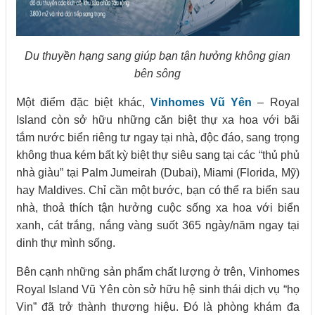
Du thuyền hạng sang giúp bạn tận hưởng không gian
bên sông
Một điểm đặc biệt khác,
Vinhomes Vũ Yên
– Royal
Island còn sở hữu những căn biệt thự xa hoa với bãi
tắm nước biển riêng tư ngay tại nhà, độc đáo, sang trọng
không thua kém bất kỳ biệt thự siêu sang tại các “thủ phủ
nhà giàu” tại Palm Jumeirah (Dubai), Miami (Florida, Mỹ)
hay Maldives. Chỉ cần một bước, bạn có thể ra biển sau
nhà, thoả thích tận hưởng cuộc sống xa hoa với biển
xanh, cát trắng, nắng vàng suốt 365 ngày/năm ngay tại
dinh thự mình sống.
Bên cạnh những sản phẩm chất lượng ở trên, Vinhomes
Royal Island Vũ Yên còn sở hữu hệ sinh thái dịch vụ “họ
Vin” đã trở thành thương hiệu. Đó là phòng khám đa