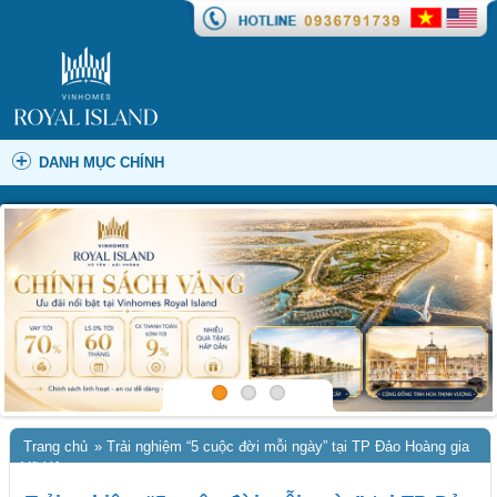
DANH MỤC CHÍNH
Trang chủ
»
Trải nghiệm “5 cuộc đời mỗi ngày” tại TP Đảo Hoàng gia
Vũ Yên