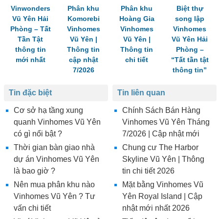
Vinwonders
Phân khu
Phân khu
Biệt thự
Vũ Yên Hải
Komorebi
Hoàng Gia
song lập
Phòng – Tất
Vinhomes
Vinhomes
Vinhomes
Tần Tật
Vũ Yên |
Vũ Yên |
Vũ Yên Hải
thông tin
Thông tin
Thông tin
Phòng –
mới nhất
cập nhật
chi tiết
“Tất tần tật
7/2026
thông tin”
Tin đặc biệt
Tin liên quan
Cơ sở hạ tầng xung
Chính Sách Bán Hàng
quanh Vinhomes Vũ Yên
Vinhomes Vũ Yên Tháng
có gì nổi bật ?
7/2026 | Cập nhật mới
Thời gian bàn giao nhà
Chung cư The Harbor
dự án Vinhomes Vũ Yên
Skyline Vũ Yên | Thông
là bao giờ ?
tin chi tiết 2026
Nên mua phân khu nào
Mặt bằng Vinhomes Vũ
Vinhomes Vũ Yên ? Tư
Yên Royal Island | Cập
vấn chi tiết
nhật mới nhất 2026