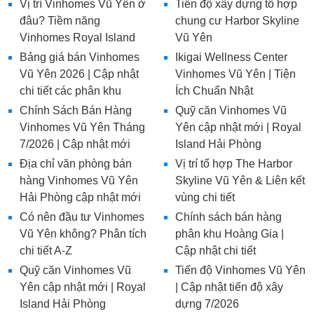
Vị trí Vinhomes Vũ Yên ở
Tiến độ xây dựng tổ hợp
đâu? Tiềm năng
chung cư Harbor Skyline
Vinhomes Royal Island
Vũ Yên
Bảng giá bán Vinhomes
Ikigai Wellness Center
Vũ Yên 2026 | Cập nhật
Vinhomes Vũ Yên | Tiện
chi tiết các phân khu
Ích Chuẩn Nhật
Chính Sách Bán Hàng
Quỹ căn Vinhomes Vũ
Vinhomes Vũ Yên Tháng
Yên cập nhật mới | Royal
7/2026 | Cập nhật mới
Island Hải Phòng
Địa chỉ văn phòng bán
Vị trí tổ hợp The Harbor
hàng Vinhomes Vũ Yên
Skyline Vũ Yên & Liên kết
Hải Phòng cập nhật mới
vùng chi tiết
Có nên đầu tư Vinhomes
Chính sách bán hàng
Vũ Yên không? Phân tích
phân khu Hoàng Gia |
chi tiết A-Z
Cập nhật chi tiết
Quỹ căn Vinhomes Vũ
Tiến độ Vinhomes Vũ Yên
Yên cập nhật mới | Royal
| Cập nhật tiến độ xây
Island Hải Phòng
dựng 7/2026