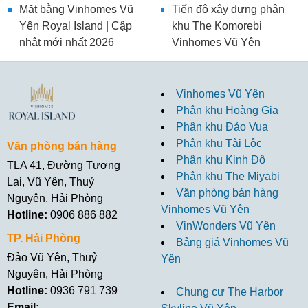
Mặt bằng Vinhomes Vũ
Tiến độ xây dựng phân
Yên Royal Island | Cập
khu The Komorebi
nhật mới nhất 2026
Vinhomes Vũ Yên
Vinhomes Vũ Yên
Phân khu Hoàng Gia
Phân khu Đảo Vua
Phân khu Tài Lộc
Văn phòng bán hàng
Phân khu Kinh Đô
TLA 41, Đường Tương
Phân khu The Miyabi
Lai, Vũ Yên, Thuỷ
Văn phòng bán hàng
Nguyên, Hải Phòng
Vinhomes Vũ Yên
Hotline:
0906 886 882
VinWonders Vũ Yên
TP. Hải Phòng
Bảng giá Vinhomes Vũ
Đảo Vũ Yên, Thuỷ
Yên
Nguyên, Hải Phòng
Hotline:
0936 791 739
Chung cư The Harbor
Email: