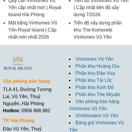
Quỹ căn Vinhomes Vũ
Tiến độ Vinhomes Vũ Yên
Yên cập nhật mới | Royal
| Cập nhật tiến độ xây
Island Hải Phòng
dựng 7/2026
Mặt bằng Vinhomes Vũ
Tiến độ xây dựng phân
Yên Royal Island | Cập
khu The Komorebi
nhật mới nhất 2026
Vinhomes Vũ Yên
Vinhomes Vũ Yên
Phân khu Hoàng Gia
Phân khu Đảo Vua
Phân khu Tài Lộc
Văn phòng bán hàng
Phân khu Kinh Đô
TLA 41, Đường Tương
Phân khu The Miyabi
Lai, Vũ Yên, Thuỷ
Văn phòng bán hàng
Nguyên, Hải Phòng
Vinhomes Vũ Yên
Hotline:
0906 886 882
VinWonders Vũ Yên
TP. Hải Phòng
Bảng giá Vinhomes Vũ
Đảo Vũ Yên, Thuỷ
Yên