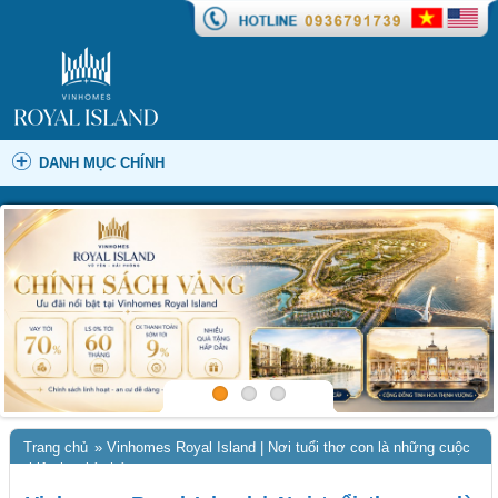
DANH MỤC CHÍNH
Trang chủ
»
Vinhomes Royal Island | Nơi tuổi thơ con là những cuộc
phiêu lưu kỳ thú