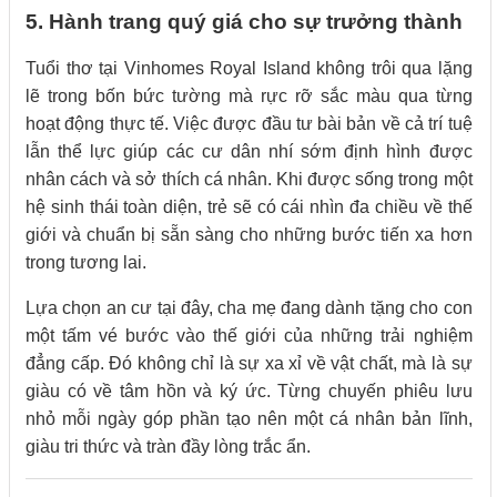
5. Hành trang quý giá cho sự trưởng thành
Tuổi thơ tại Vinhomes Royal Island không trôi qua lặng
lẽ trong bốn bức tường mà rực rỡ sắc màu qua từng
hoạt động thực tế. Việc được đầu tư bài bản về cả trí tuệ
lẫn thể lực giúp các cư dân nhí sớm định hình được
nhân cách và sở thích cá nhân. Khi được sống trong một
hệ sinh thái toàn diện, trẻ sẽ có cái nhìn đa chiều về thế
giới và chuẩn bị sẵn sàng cho những bước tiến xa hơn
trong tương lai.
Lựa chọn an cư tại đây, cha mẹ đang dành tặng cho con
một tấm vé bước vào thế giới của những trải nghiệm
đẳng cấp. Đó không chỉ là sự xa xỉ về vật chất, mà là sự
giàu có về tâm hồn và ký ức. Từng chuyến phiêu lưu
nhỏ mỗi ngày góp phần tạo nên một cá nhân bản lĩnh,
giàu tri thức và tràn đầy lòng trắc ẩn.