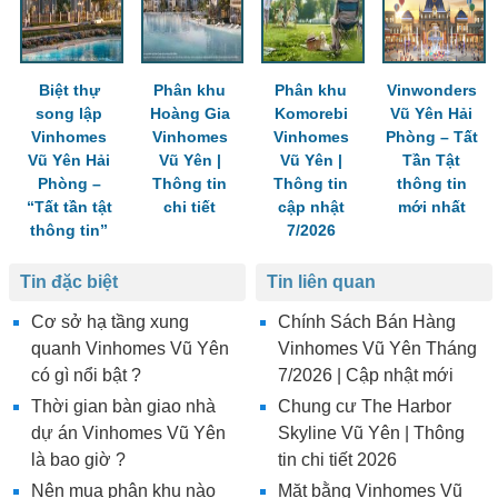
Biệt thự
Phân khu
Phân khu
Vinwonders
song lập
Hoàng Gia
Komorebi
Vũ Yên Hải
Vinhomes
Vinhomes
Vinhomes
Phòng – Tất
Vũ Yên Hải
Vũ Yên |
Vũ Yên |
Tần Tật
Phòng –
Thông tin
Thông tin
thông tin
“Tất tần tật
chi tiết
cập nhật
mới nhất
thông tin”
7/2026
Tin đặc biệt
Tin liên quan
Cơ sở hạ tầng xung
Chính Sách Bán Hàng
quanh Vinhomes Vũ Yên
Vinhomes Vũ Yên Tháng
có gì nổi bật ?
7/2026 | Cập nhật mới
Thời gian bàn giao nhà
Chung cư The Harbor
dự án Vinhomes Vũ Yên
Skyline Vũ Yên | Thông
là bao giờ ?
tin chi tiết 2026
Nên mua phân khu nào
Mặt bằng Vinhomes Vũ