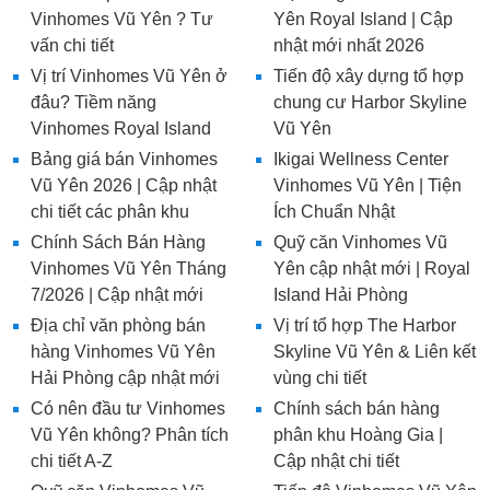
Vinhomes Vũ Yên ? Tư
Yên Royal Island | Cập
vấn chi tiết
nhật mới nhất 2026
Vị trí Vinhomes Vũ Yên ở
Tiến độ xây dựng tổ hợp
đâu? Tiềm năng
chung cư Harbor Skyline
Vinhomes Royal Island
Vũ Yên
Bảng giá bán Vinhomes
Ikigai Wellness Center
Vũ Yên 2026 | Cập nhật
Vinhomes Vũ Yên | Tiện
chi tiết các phân khu
Ích Chuẩn Nhật
Chính Sách Bán Hàng
Quỹ căn Vinhomes Vũ
Vinhomes Vũ Yên Tháng
Yên cập nhật mới | Royal
7/2026 | Cập nhật mới
Island Hải Phòng
Địa chỉ văn phòng bán
Vị trí tổ hợp The Harbor
hàng Vinhomes Vũ Yên
Skyline Vũ Yên & Liên kết
Hải Phòng cập nhật mới
vùng chi tiết
Có nên đầu tư Vinhomes
Chính sách bán hàng
Vũ Yên không? Phân tích
phân khu Hoàng Gia |
chi tiết A-Z
Cập nhật chi tiết