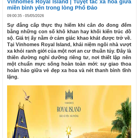
Vinhomes Royal Island | Tuyệt tác xa hoa giữa
miền bình yên trong lòng Phố Đảo
09:00:35 - 05/05/2026
Sự đẳng cấp thực thụ hiếm khi cân đo đong đếm
bằng những con số khô khan hay khối kiến trúc đồ
sộ. Giá trị ấy nằm ở cảm giác khao khát được trở về.
Tại Vinhomes Royal Island, khái niệm ngôi nhà vượt
xa khỏi ranh giới của một nơi an cư thuần túy. Đây là
thiên đường nghỉ dưỡng riêng tư, nơi thiết lập nên
một chuẩn mực sống hoàn toàn mới: sự giao thoa
hoàn hảo giữa vẻ đẹp xa hoa và nét thanh bình tĩnh
lặng.