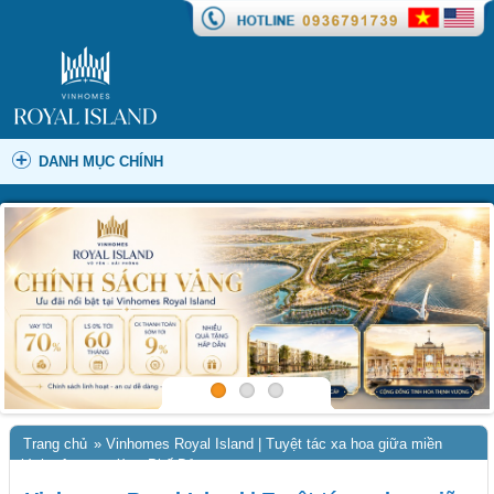
DANH MỤC CHÍNH
Trang chủ
»
Vinhomes Royal Island | Tuyệt tác xa hoa giữa miền
bình yên trong lòng Phố Đảo