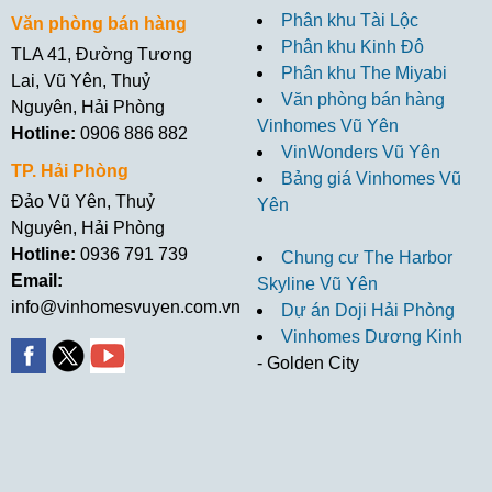
Phân khu Tài Lộc
Văn phòng bán hàng
Phân khu Kinh Đô
TLA 41, Đường Tương
Phân khu The Miyabi
Lai, Vũ Yên, Thuỷ
Văn phòng bán hàng
Nguyên, Hải Phòng
Vinhomes Vũ Yên
Hotline:
0906 886 882
VinWonders Vũ Yên
TP. Hải Phòng
Bảng giá Vinhomes Vũ
Đảo Vũ Yên, Thuỷ
Yên
Nguyên, Hải Phòng
Hotline:
0936 791 739
Chung cư The Harbor
Email:
Skyline Vũ Yên
info@vinhomesvuyen.com.vn
Dự án Doji Hải Phòng
Vinhomes Dương Kinh
- Golden City