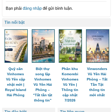
Bạn phải
đăng nhập
để gửi bình luận.
Tin nổi bật
Quỹ căn
Biệt thự
Phân khu
Vinwonders
Vinhomes
song lập
Komorebi
Vũ Yên Hải
Vũ Yên cập
Vinhomes
Vinhomes
Phòng – Tất
nhật mới |
Vũ Yên Hải
Vũ Yên |
Tần Tật
Royal Island
Phòng –
Thông tin
thông tin
Hải Phòng
“Tất tần tật
cập nhật
mới nhất
thông tin”
7/2026
Tin đặc biệt
Tin liên quan