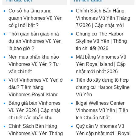
Cơ sở hạ tầng xung
Chính Sách Bán Hàng
quanh Vinhomes Vũ Yên
Vinhomes Vũ Yên Tháng
có gì nổi bật ?
7/2026 | Cập nhật mới
Thời gian bàn giao nhà
Chung cư The Harbor
dự án Vinhomes Vũ Yên
Skyline Vũ Yên | Thông
là bao giờ ?
tin chi tiết 2026
Nên mua phân khu nào
Mặt bằng Vinhomes Vũ
Vinhomes Vũ Yên ? Tư
Yên Royal Island | Cập
vấn chi tiết
nhật mới nhất 2026
Vị trí Vinhomes Vũ Yên ở
Tiến độ xây dựng tổ hợp
đâu? Tiềm năng
chung cư Harbor Skyline
Vinhomes Royal Island
Vũ Yên
Bảng giá bán Vinhomes
Ikigai Wellness Center
Vũ Yên 2026 | Cập nhật
Vinhomes Vũ Yên | Tiện
chi tiết các phân khu
Ích Chuẩn Nhật
Chính Sách Bán Hàng
Quỹ căn Vinhomes Vũ
Vinhomes Vũ Yên Tháng
Yên cập nhật mới | Royal