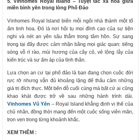
5. Vinhomes Royal Island – Tuyệt tác xa hoa giữa
miền bình yên trong lòng Phố Đảo
Vinhomes Royal Island biến mỗi ngôi nhà thành một tổ
ấm tinh hoa. Đó là nơi hội tụ mọi đỉnh cao của sự tiện
nghi và nét an yên sâu thẳm trong tâm hồn. Sự sang
trọng tại đây được cảm nhận bằng mọi giác quan: tiếng
sóng vỗ rì rào, mùi hương của cây cỏ, vẻ lộng lẫy của
kiến trúc và sự ấm áp của tình thân.
Lựa chọn an cư tại phố đảo là bạn đang chọn cuộc đời
rực rỡ nhưng vẫn đủ khoảng lặng để thấu cảm những
giá trị đích thực. Một bến đỗ cuối cùng mà bất cứ ai cũng
khao khát được trở về sau những hành trình dài.
Vinhomes Vũ Yên
– Royal Island khẳng định vị thế của
chủ nhân, đồng thời mang đến một cuộc sống viên mãn,
trọn vẹn trong từng khoảnh khắc.
XEM THÊM :