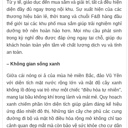
Từ y tế, giáo dục đến mua sắm và giải trí, tất cả đều hiện
diện đầy đủ ngay trong nội khu. Sự xuất hiện của các
thương hiệu bán lẻ, thời trang và chuỗi F&B hàng đầu
thế giới tại các khu phố mua sắm giúp trải nghiệm nghỉ
dưỡng trở nên hoàn hảo hơn. Mọi nhu cầu phát sinh
trong kỳ nghỉ đều được đáp ứng ngay tại chỗ, giúp du
khách hoàn toàn yên tâm về chất lượng dịch vụ và tính
an toàn.
– Không gian sống xanh
Giữa cái nóng oi ả của mùa hè miền Bắc, đảo Vũ Yên
với diện tích mặt nước rộng lớn và mật độ cây xanh
khổng lồ đóng vai trò như một chiếc “điều hòa tự nhiên”,
mang lại bầu không khí trong lành và mát mẻ. Quy hoạch
xanh chiếm phần lớn diện tích giúp giảm đáng kể hiệu
ứng đảo nhiệt đô thị. Những tán cây che phủ các cung
đường đi bộ và mặt hồ điều hòa rộng mở không chỉ tạo
cảnh quan đẹp mắt mà còn bảo vệ sức khỏe cho cư dân