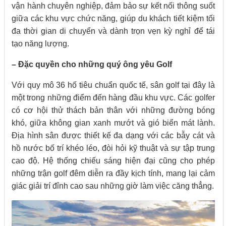
vận hành chuyên nghiệp, đảm bảo sự kết nối thông suốt
giữa các khu vực chức năng, giúp du khách tiết kiệm tối
đa thời gian di chuyển và dành trọn vẹn kỳ nghỉ để tái
tạo năng lượng.
– Đặc quyền cho những quý ông yêu Golf
Với quy mô 36 hố tiêu chuẩn quốc tế, sân golf tại đây là
một trong những điểm đến hàng đầu khu vực. Các golfer
có cơ hội thử thách bản thân với những đường bóng
khó, giữa không gian xanh mướt và gió biển mát lành.
Địa hình sân được thiết kế đa dạng với các bẫy cát và
hồ nước bố trí khéo léo, đòi hỏi kỹ thuật và sự tập trung
cao độ. Hệ thống chiếu sáng hiện đại cũng cho phép
những trận golf đêm diễn ra đầy kịch tính, mang lại cảm
giác giải trí đỉnh cao sau những giờ làm việc căng thẳng.