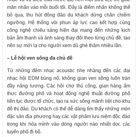
mãn nhãn vào mỗi buổi tối. Đây là điểm nhấn không thể
bỏ qua, thu hút đông đảo du khách dừng chân chiêm
ngưỡng. Hệ thống vòi phun áp lực cao kết hợp cùng
công nghệ chiếu sáng hiện đại mang đến những kịch
bản âm thanh và ánh sáng thay đổi theo từng chủ đề, tạo
nên sự mới lạ cho người xem dù ghé thăm nhiều lần.
– Lễ hội ven sông đa chủ đề
Từ những đêm nhạc acoustic nhẹ nhàng đến các đại
nhạc hội EDM bùng nổ, không gian ven sông luôn tràn
đầy năng lượng. Các hội chợ thủ công, gian hàng ẩm
thực đường phố và hoạt động nghệ thuật đường phố
liên tục được tổ chức, tạo ra sức sống mãnh liệt cho khu
đô thị đảo. Du khách có thể dễ dàng tìm thấy những món
đặc sản địa phương hay các vật phẩm lưu niệm độc đáo
trong khi hòa mình vào dòng người náo nhiệt dọc các
tuyến phố đi bộ.