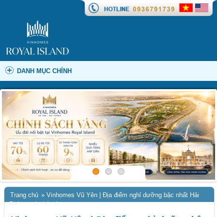
DANH MỤC CHÍNH
Trang chủ
»
Vinhomes Vũ Yên | Địa điểm nghỉ dưỡng bậc nhất Hải
Phòng mùa hè này