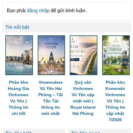
Bạn phải
đăng nhập
để gửi bình luận.
Tin nổi bật
Phân khu
Vinwonders
Quỹ căn
Phân khu
Hoàng Gia
Vũ Yên Hải
Vinhomes
Komorebi
Vinhomes
Phòng – Tất
Vũ Yên cập
Vinhomes
Vũ Yên |
Tần Tật
nhật mới |
Vũ Yên |
Thông tin
thông tin
Royal Island
Thông tin
chi tiết
mới nhất
Hải Phòng
cập nhật
7/2026