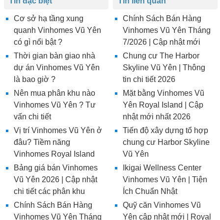
Tin đặc biệt
Tin liên quan
Cơ sở hạ tầng xung
Chính Sách Bán Hàng
quanh Vinhomes Vũ Yên
Vinhomes Vũ Yên Tháng
có gì nổi bật ?
7/2026 | Cập nhật mới
Thời gian bàn giao nhà
Chung cư The Harbor
dự án Vinhomes Vũ Yên
Skyline Vũ Yên | Thông
là bao giờ ?
tin chi tiết 2026
Nên mua phân khu nào
Mặt bằng Vinhomes Vũ
Vinhomes Vũ Yên ? Tư
Yên Royal Island | Cập
vấn chi tiết
nhật mới nhất 2026
Vị trí Vinhomes Vũ Yên ở
Tiến độ xây dựng tổ hợp
đâu? Tiềm năng
chung cư Harbor Skyline
Vinhomes Royal Island
Vũ Yên
Bảng giá bán Vinhomes
Ikigai Wellness Center
Vũ Yên 2026 | Cập nhật
Vinhomes Vũ Yên | Tiện
chi tiết các phân khu
Ích Chuẩn Nhật
Chính Sách Bán Hàng
Quỹ căn Vinhomes Vũ
Vinhomes Vũ Yên Tháng
Yên cập nhật mới | Royal