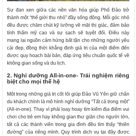
Sự đan xen giữa các nền văn hóa giúp Phố Đảo trở
thành một “thế giới thu nhỏ” đầy sống động. Mỗi góc nhỏ
đều được chăm chút kỹ lưỡng về mặt thị giác, đảm bảo
tính thẩm mỹ cao và sự sạch sẽ tuyệt đối. Điều này
mang lại nguồn cảm hứng bất tận cho những người yêu
cái đẹp, đồng thời khẳng định giá trị của một điểm đến
được quy hoạch bài bản, đáp ứng tiêu chuẩn quốc tế về
không gian sống và du lịch.
2. Nghỉ dưỡng All-in-one- Trải nghiệm riêng
biệt cho mọi thế hệ
Một trong những giá trị cốt lõi giúp Đảo Vũ Yên giữ chân
du khách chính là mô hình nghỉ dưỡng “Tất cả trong một”
(All-in-one). Thay vì phải loay hoay tìm kiếm địa điểm vui
chơi cho trẻ em hay không gian thư giãn cho người lớn,
tất cả các thành viên trong gia đình đều tìm thấy “thiên
đường” của riêng mình. Quy trình dịch vụ tại đây được