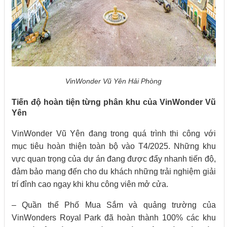
VinWonder Vũ Yên Hải Phòng
Tiến độ hoàn tiện từng phân khu của VinWonder Vũ
Yên
VinWonder Vũ Yên đang trong quá trình thi công với
mục tiêu hoàn thiện toàn bộ vào T4/2025. Những khu
vực quan trọng của dự án đang được đẩy nhanh tiến độ,
đảm bảo mang đến cho du khách những trải nghiệm giải
trí đỉnh cao ngay khi khu công viên mở cửa.
– Quần thể Phố Mua Sắm và quảng trường của
VinWonders Royal Park đã hoàn thành 100% các khu