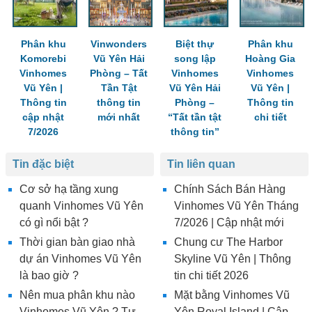
Phân khu
Vinwonders
Biệt thự
Phân khu
Komorebi
Vũ Yên Hải
song lập
Hoàng Gia
Vinhomes
Phòng – Tất
Vinhomes
Vinhomes
Vũ Yên |
Tần Tật
Vũ Yên Hải
Vũ Yên |
Thông tin
thông tin
Phòng –
Thông tin
cập nhật
mới nhất
“Tất tần tật
chi tiết
7/2026
thông tin”
Tin đặc biệt
Tin liên quan
Cơ sở hạ tầng xung
Chính Sách Bán Hàng
quanh Vinhomes Vũ Yên
Vinhomes Vũ Yên Tháng
có gì nổi bật ?
7/2026 | Cập nhật mới
Thời gian bàn giao nhà
Chung cư The Harbor
dự án Vinhomes Vũ Yên
Skyline Vũ Yên | Thông
là bao giờ ?
tin chi tiết 2026
Nên mua phân khu nào
Mặt bằng Vinhomes Vũ
Vinhomes Vũ Yên ? Tư
Yên Royal Island | Cập