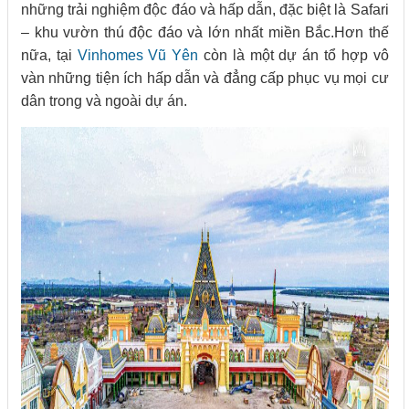
những trải nghiệm độc đáo và hấp dẫn, đặc biệt là Safari
– khu vườn thú độc đáo và lớn nhất miền Bắc.Hơn thế
nữa, tại
Vinhomes Vũ Yên
còn là một dự án tổ hợp vô
vàn những tiện ích hấp dẫn và đẳng cấp phục vụ mọi cư
dân trong và ngoài dự án.