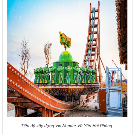
Tiến độ xây dựng VinWonder Vũ Yên Hải Phòng