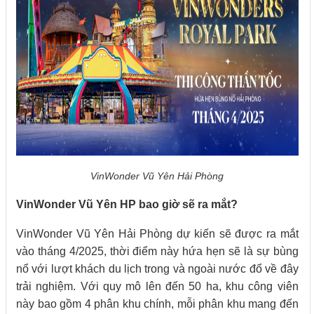
VinWonder Vũ Yên Hải Phòng
VinWonder Vũ Yên HP bao giờ sẽ ra mắt?
VinWonder Vũ Yên Hải Phòng dự kiến sẽ được ra mắt
vào tháng 4/2025, thời điểm này hứa hẹn sẽ là sự bùng
nổ với lượt khách du lịch trong và ngoài nước đổ về đây
trải nghiệm. Với quy mô lên đến 50 ha, khu công viên
này bao gồm 4 phân khu chính, mỗi phân khu mang đến