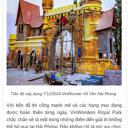
Tiến độ xây dựng T12/2024 VinWonder Vũ Yên Hải Phòng
Với tiến độ thi công mạnh mẽ và các hạng mục đang
được hoàn thiện từng ngày, VinWonders Royal Park
chắc chắn sẽ là một trong những điểm đến giải trí không
thể bỏ qua tại Hải Phòng. Đây không chỉ là nơi vui chơi,