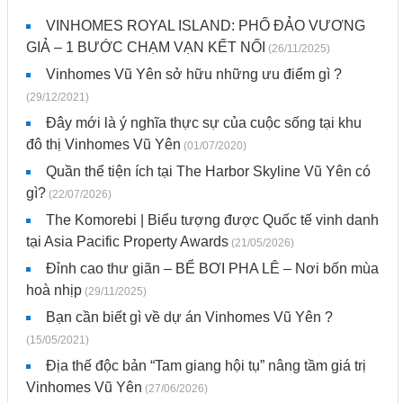
VINHOMES ROYAL ISLAND: PHỐ ĐẢO VƯƠNG
GIẢ – 1 BƯỚC CHẠM VẠN KẾT NỐI
(26/11/2025)
Vinhomes Vũ Yên sở hữu những ưu điểm gì ?
(29/12/2021)
Đây mới là ý nghĩa thực sự của cuộc sống tại khu
đô thị Vinhomes Vũ Yên
(01/07/2020)
Quần thể tiện ích tại The Harbor Skyline Vũ Yên có
gì?
(22/07/2026)
The Komorebi | Biểu tượng được Quốc tế vinh danh
tại Asia Pacific Property Awards
(21/05/2026)
Đỉnh cao thư giãn – BỂ BƠI PHA LÊ – Nơi bốn mùa
hoà nhịp
(29/11/2025)
Bạn cần biết gì về dự án Vinhomes Vũ Yên ?
(15/05/2021)
Địa thế độc bản “Tam giang hội tụ” nâng tầm giá trị
Vinhomes Vũ Yên
(27/06/2026)