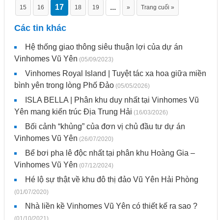
17
...
15
16
18
19
»
Trang cuối »
Các tin khác
Hệ thống giao thông siêu thuận lợi của dự án
Vinhomes Vũ Yên
(05/09/2023)
Vinhomes Royal Island | Tuyệt tác xa hoa giữa miền
bình yên trong lòng Phố Đảo
(05/05/2026)
ISLA BELLA | Phân khu duy nhất tại Vinhomes Vũ
Yên mang kiến trúc Địa Trung Hải
(16/03/2026)
Bối cảnh “khủng” của đơn vị chủ đầu tư dự án
Vinhomes Vũ Yên
(26/07/2020)
Bể bơi pha lê độc nhất tại phân khu Hoàng Gia –
Vinhomes Vũ Yên
(07/12/2024)
Hé lộ sự thật về khu đô thị đảo Vũ Yên Hải Phòng
(01/07/2020)
Nhà liền kề Vinhomes Vũ Yên có thiết kế ra sao ?
(01/10/2021)