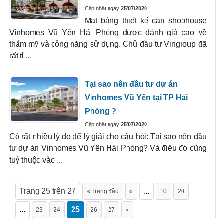
Cập nhật ngày
25/07/2020
Mặt bằng thiết kế căn shophouse
Vinhomes Vũ Yên Hải Phòng được đánh giá cao về
thẩm mỹ và công năng sử dụng. Chủ đầu tư Vingroup đã
rất tỉ ...
Tại sao nên đầu tư dự án
Vinhomes Vũ Yên tại TP Hải
Phòng ?
Cập nhật ngày
25/07/2020
Có rất nhiều lý do để lý giải cho câu hỏi: Tại sao nên đầu
tư dự án Vinhomes Vũ Yên Hải Phòng? Và điều đó cũng
tuỳ thuộc vào ...
Trang 25 trên 27
...
« Trang đầu
«
10
20
...
25
23
24
26
27
»