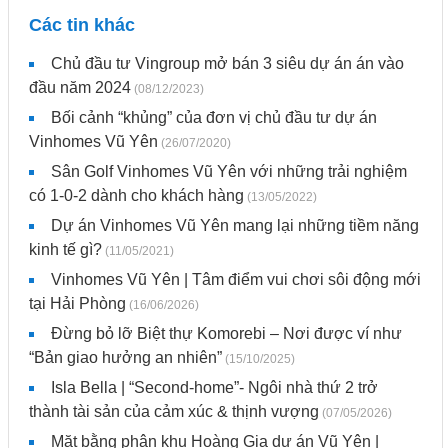
Các tin khác
Chủ đầu tư Vingroup mở bán 3 siêu dự án án vào
đầu năm 2024
(08/12/2023)
Bối cảnh “khủng” của đơn vị chủ đầu tư dự án
Vinhomes Vũ Yên
(26/07/2020)
Sân Golf Vinhomes Vũ Yên với những trải nghiệm
có 1-0-2 dành cho khách hàng
(13/05/2022)
Dự án Vinhomes Vũ Yên mang lại những tiềm năng
kinh tế gì?
(11/05/2021)
Vinhomes Vũ Yên | Tâm điểm vui chơi sôi động mới
tại Hải Phòng
(16/06/2026)
Đừng bỏ lỡ Biệt thự Komorebi – Nơi được ví như
“Bản giao hưởng an nhiên”
(15/10/2025)
Isla Bella | “Second-home”- Ngôi nhà thứ 2 trở
thành tài sản của cảm xúc & thịnh vượng
(07/05/2026)
Mặt bằng phân khu Hoàng Gia dự án Vũ Yên |